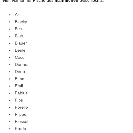
Nun Namen für Fische des
männlichen
Geschlechts:
Aki
Blacky
Blitz
Blub
Blauer
Beule
Coco
Donner
Deep
Elmo
Emil
Fabius
Fips
Forello
Flipper
Flossel
Frodo