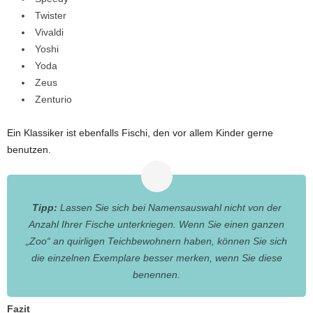
Twister
Vivaldi
Yoshi
Yoda
Zeus
Zenturio
Ein Klassiker ist ebenfalls Fischi, den vor allem Kinder gerne
benutzen.
Tipp:
Lassen Sie sich bei Namensauswahl nicht von der
Anzahl Ihrer Fische unterkriegen. Wenn Sie einen ganzen
„Zoo“ an quirligen Teichbewohnern haben, können Sie sich
die einzelnen Exemplare besser merken, wenn Sie diese
benennen.
Fazit