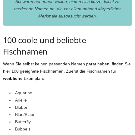
Schwarm benennen wollen, bieten sich kurze, leicht zu
merkende Namen an, die vor allem anhand körperlicher
Merkmale ausgesucht werden.
100 coole und beliebte
Fischnamen
Wenn Sie selbst keinen passenden Namen parat haben, finden Sie
hier 100 geeignete Fischnamen. Zuerst die Fischnamen für
weibliche
Exemplare:
Aquarine
Arielle
Blubbi
Blue/Blaue
Butterfly
Bubbels