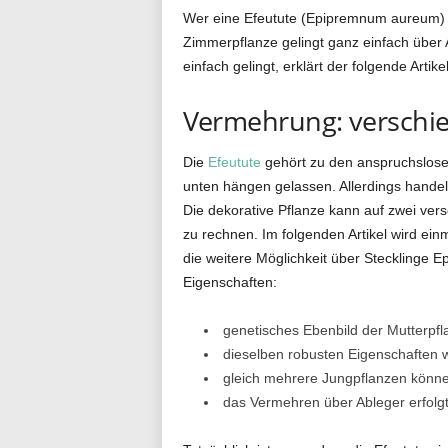
Wer eine Efeutute (Epipremnum aureum) b
g
Zimmerpflanze gelingt ganz einfach über 
einfach gelingt, erklärt der folgende Artikel
Vermehrung: verschi
.
Die
Efeutute
gehört zu den anspruchslose
unten hängen gelassen. Allerdings handelt
d
Die dekorative Pflanze kann auf zwei ver
zu rechnen. Im folgenden Artikel wird e
die weitere Möglichkeit über Stecklinge
e
Eigenschaften:
genetisches Ebenbild der Mutterpfl
dieselben robusten Eigenschaften w
gleich mehrere Jungpflanzen kön
das Vermehren über Ableger erfolgt 