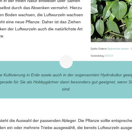
ich in der freien Natur entweder über Samen
 selbst durch das Absenken vermehrt. Hierzu
 den Boden wachsen, die Luftwurzeln wachsen
teht eine neue Pflanze. Daher ist das Ziehen
 der Luftwurzeln auch die natürlichste Art
ze.
Quelle: Daderot,
Epipremnum aureum – B
Gartendialog,
CC0 1.0
ie Kultivierung in Erde sowie auch in der sogenannten Hydrokultur geeig
 gerade für Sie als Hobbygärtner dann besonders gut geeignet, wenn Si
sind.
teht die Auswahl der passenden Ableger. Die Pflanze sollte entspreche
den ein oder mehrere Triebe ausgewählt, die bereits Luftwurzeln ausge