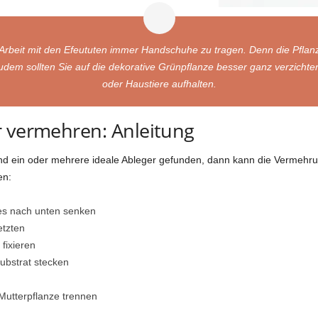
Arbeit mit den Efeututen immer Handschuhe zu tragen. Denn die Pflanze is
m sollten Sie auf die dekorative Grünpflanze besser ganz verzichten
oder Haustiere aufhalten.
r vermehren: Anleitung
d ein oder mehrere ideale Ableger gefunden, dann kann die Vermehrun
en:
es nach unten senken
etzten
 fixieren
ubstrat stecken
 Mutterpflanze trennen