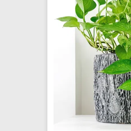
n
d
i
a
l
o