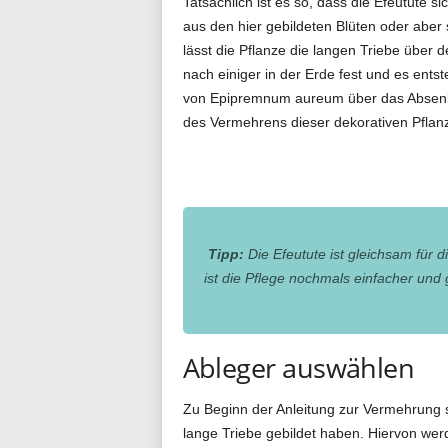
Tatsächlich ist es so, dass die Efeutute s
aus den hier gebildeten Blüten oder aber
lässt die Pflanze die langen Triebe über
nach einiger in der Erde fest und es ents
von Epipremnum aureum über das Absenken
des Vermehrens dieser dekorativen Pflan
Tipp:
Die Efeutute ist gleichsam für d
ist die Pflege nochmals einfacher und
Ableger auswählen
Zu Beginn der Anleitung zur Vermehrung s
lange Triebe gebildet haben. Hiervon wer