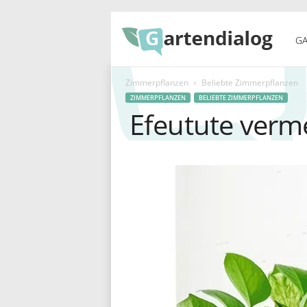
G
GA
Zimmerpflanzen
Beliebte Zimmerpflanzen
a
ZIMMERPFLANZEN
BELIEBTE ZIMMERPFLANZEN
Efeutute verm
r
t
e