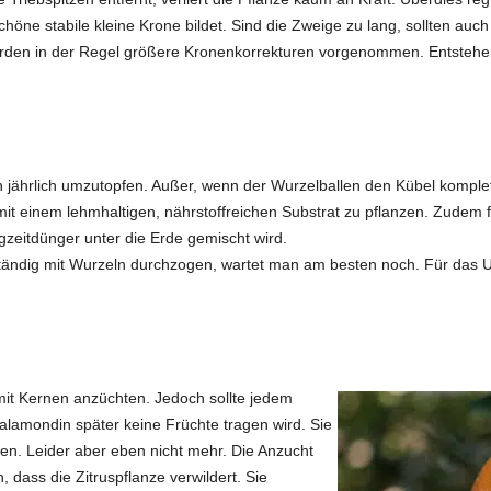
chöne stabile kleine Krone bildet. Sind die Zweige zu lang, sollten auc
rden in der Regel größere Kronenkorrekturen vorgenommen. Entsteh
jährlich umzutopfen. Außer, wenn der Wurzelballen den Kübel komplett
it einem lehmhaltigen, nährstoffreichen Substrat zu pflanzen. Zudem fr
ngzeitdünger unter die Erde gemischt wird.
llständig mit Wurzeln durchzogen, wartet man am besten noch. Für das
 Kernen anzüchten. Jedoch sollte jedem
lamondin später keine Früchte tragen wird. Sie
en. Leider aber eben nicht mehr. Die Anzucht
 dass die Zitruspflanze verwildert. Sie