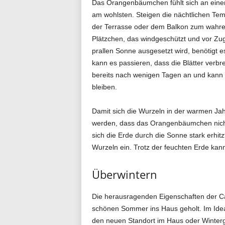
Das Orangenbäumchen fühlt sich an einem
am wohlsten. Steigen die nächtlichen Tem
g
der Terrasse oder dem Balkon zum wahren
Plätzchen, das windgeschützt und vor Zug
prallen Sonne ausgesetzt wird, benötigt
.
kann es passieren, dass die Blätter verb
bereits nach wenigen Tagen an und kann
bleiben.
d
Damit sich die Wurzeln in der warmen Jahr
werden, dass das Orangenbäumchen nicht 
sich die Erde durch die Sonne stark erhitzt
e
Wurzeln ein. Trotz der feuchten Erde kann
Überwintern
Die herausragenden Eigenschaften der Ca
schönen Sommer ins Haus geholt. Im Ideal
den neuen Standort im Haus oder Winterga