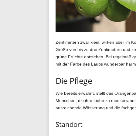
n
d
Zentimetern zwar klein, wirken aber im Ko
Größe von bis zu drei Zentimetern und ze
i
grüne Früchte entstehen. Bei regelmäßig
mit der Farbe des Laubs wunderbar harmon
a
Die Pflege
Wie bereits erwähnt, stellt das Orangenbä
l
Menschen, die ihre Liebe zu mediterranen
ausreichende Wässerung und die fachgem
Standort
o