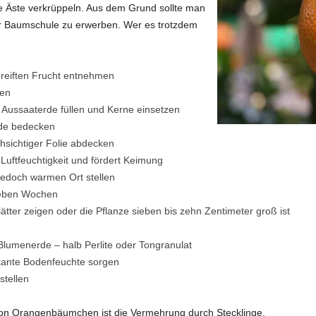
e Äste verkrüppeln. Aus dem Grund sollte man
er Baumschule zu erwerben. Wer es trotzdem
ereiften Frucht entnehmen
nen
 Aussaaterde füllen und Kerne einsetzen
rde bedecken
hsichtiger Folie abdecken
 Luftfeuchtigkeit und fördert Keimung
jedoch warmen Ort stellen
ieben Wochen
lätter zeigen oder die Pflanze sieben bis zehn Zentimeter groß ist
Blumenerde – halb Perlite oder Tongranulat
stante Bodenfeuchte sorgen
stellen
 von Orangenbäumchen ist die Vermehrung durch Stecklinge.