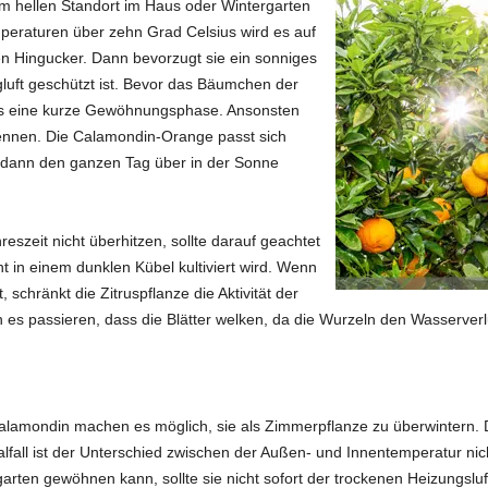
 hellen Standort im Haus oder Wintergarten
peraturen über zehn Grad Celsius wird es auf
 Hingucker. Dann bevorzugt sie ein sonniges
luft geschützt ist. Bevor das Bäumchen der
 es eine kurze Gewöhnungsphase. Ansonsten
rennen. Die Calamondin-Orange passt sich
 dann den ganzen Tag über in der Sonne
eszeit nicht überhitzen, sollte darauf geachtet
in einem dunklen Kübel kultiviert wird. Wenn
, schränkt die Zitruspflanze die Aktivität der
 es passieren, dass die Blätter welken, da die Wurzeln den Wasserverl
lamondin machen es möglich, sie als Zimmerpflanze zu überwintern. D
fall ist der Unterschied zwischen der Außen- und Innentemperatur nich
rten gewöhnen kann, sollte sie nicht sofort der trockenen Heizungsluf