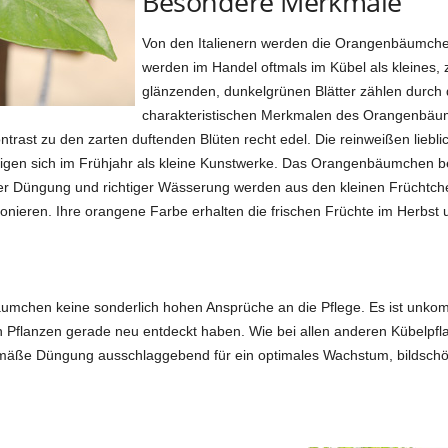
Besondere Merkmale
Von den Italienern werden die Orangenbäumchen
werden im Handel oftmals im Kübel als kleines,
glänzenden, dunkelgrünen Blätter zählen durch d
charakteristischen Merkmalen des Orangenbäumch
ntrast zu den zarten duftenden Blüten recht edel. Die reinweißen liebl
igen sich im Frühjahr als kleine Kunstwerke. Das Orangenbäumchen best
er Düngung und richtiger Wässerung werden aus den kleinen Früchtch
ieren. Ihre orangene Farbe erhalten die frischen Früchte im Herbst 
umchen keine sonderlich hohen Ansprüche an die Pflege. Es ist unkompli
 Pflanzen gerade neu entdeckt haben. Wie bei allen anderen Kübelpflan
äße Düngung ausschlaggebend für ein optimales Wachstum, bildschö