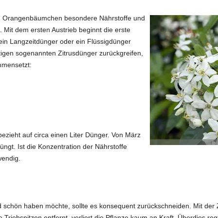
 Orangenbäumchen besondere Nährstoffe und
 Mit dem ersten Austrieb beginnt die erste
n Langzeitdünger oder ein Flüssigdünger
tigen sogenannten Zitrusdünger zurückgreifen,
mmensetzt:
zieht auf circa einen Liter Dünger. Von März
ngt. Ist die Konzentration der Nährstoffe
wendig.
chön haben möchte, sollte es konsequent zurückschneiden. Mit der Z
Triebspitzen entfernt, verliert die Pflanze kaum an Kraft. Überdies r