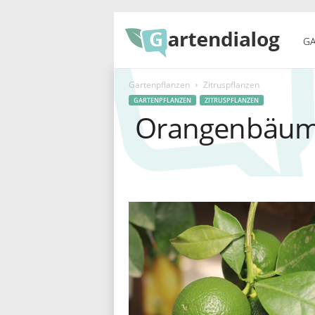
G
GA
Gartenpflanzen
Zitruspflanzen
a
GARTENPFLANZEN
ZITRUSPFLANZEN
Orangenbäumc
r
t
e