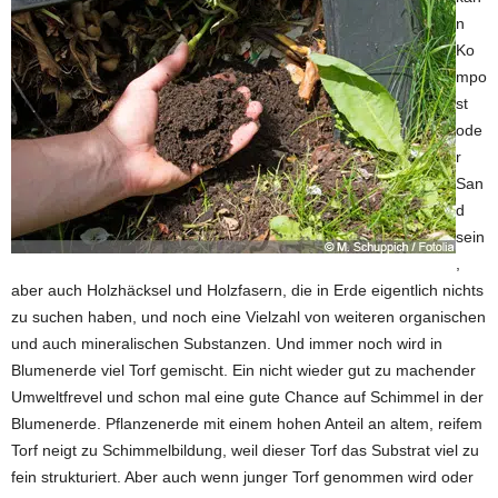
n
Ko
mpo
st
ode
r
San
d
sein
,
aber auch Holzhäcksel und Holzfasern, die in Erde eigentlich nichts
zu suchen haben, und noch eine Vielzahl von weiteren organischen
und auch mineralischen Substanzen. Und immer noch wird in
Blumenerde viel Torf gemischt. Ein nicht wieder gut zu machender
Umweltfrevel und schon mal eine gute Chance auf Schimmel in der
Blumenerde. Pflanzenerde mit einem hohen Anteil an altem, reifem
Torf neigt zu Schimmelbildung, weil dieser Torf das Substrat viel zu
fein strukturiert. Aber auch wenn junger Torf genommen wird oder