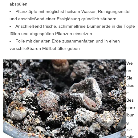
abspülen
Pflanztöpfe mit möglichst heißem Wasser, Reinigungsmittel
und anschließend einer Essiglösung gründlich säubern
Anschließend frische, schimmelfreie Blumenerde in die Töpfe
füllen und abgespülten Pflanzen einsetzen
Folie mit der alten Erde zusammenfalten und in einen
verschließbaren Müllbehälter geben
We
nn
Sie
dies
e
Bes
chre
ibun
g
zie
mlic