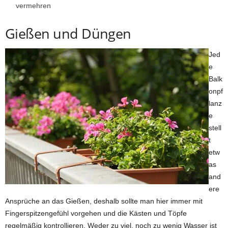
vermehren
Gießen und Düngen
Jed
e
Balk
onpf
lanz
e
stell
t
etw
as
and
ere
Ansprüche an das Gießen, deshalb sollte man hier immer mit
Fingerspitzengefühl vorgehen und die Kästen und Töpfe
regelmäßig kontrollieren. Weder zu viel, noch zu wenig Wasser ist