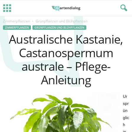
Zimmerpflanzen
Grünpflanzen und Blühpflanzen
ZIMMERPFLANZEN
GRÜNPFLANZEN UND BLÜHPFLANZEN
Australische Kastanie,
Castanospermum
australe – Pflege-
Anleitung
Ur
spr
ün
glic
h
in