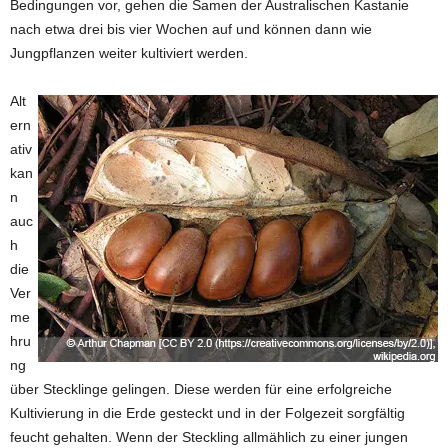
Bedingungen vor, gehen die Samen der Australischen Kastanie
nach etwa drei bis vier Wochen auf und können dann wie
Jungpflanzen weiter kultiviert werden.
Alt
ern
ativ
kan
n
auc
h
die
Ver
me
hru
ng
über Stecklinge gelingen. Diese werden für eine erfolgreiche
Kultivierung in die Erde gesteckt und in der Folgezeit sorgfältig
feucht gehalten. Wenn der Steckling allmählich zu einer jungen