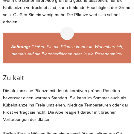
Wenn die Blätter Ihrer Aloe grün und gesund aussehen, nur die
Blattspitzen vertrocknet sind, kann fehlende Feuchtigkeit der Grund
sein. Gießen Sie ein wenig mehr. Die Pflanze wird sich schnell
erholen.
Achtung:
Gießen Sie die Pflanze immer im Wurzelbereich,
niemals auf die Blattoberflächen oder in die Rosettenmitte!
Zu kalt
Die afrikanische Pflanze mit den dekorativen grünen Rosetten
bevorzugt einen warmen Standort. Sie kann im Sommer auch als
Kübelpflanze ins Freie umziehen. Niedrige Temperaturen oder gar
Frost verträgt sie nicht. Die Aloe reagiert darauf mit braunen
Verfärbungen der Blätter.
Stellen Sie die Wüstenlilie an einen geschützten, wärmeren Ort.