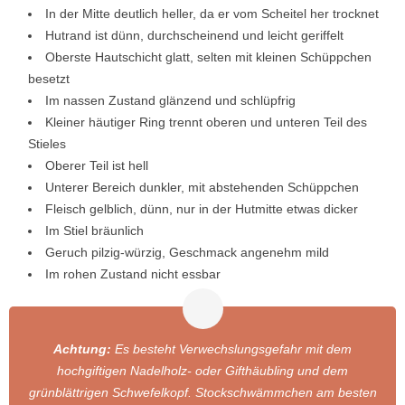
In der Mitte deutlich heller, da er vom Scheitel her trocknet
Hutrand ist dünn, durchscheinend und leicht geriffelt
Oberste Hautschicht glatt, selten mit kleinen Schüppchen
besetzt
Im nassen Zustand glänzend und schlüpfrig
Kleiner häutiger Ring trennt oberen und unteren Teil des
Stieles
Oberer Teil ist hell
Unterer Bereich dunkler, mit abstehenden Schüppchen
Fleisch gelblich, dünn, nur in der Hutmitte etwas dicker
Im Stiel bräunlich
Geruch pilzig-würzig, Geschmack angenehm mild
Im rohen Zustand nicht essbar
Achtung:
Es besteht Verwechslungsgefahr mit dem
hochgiftigen Nadelholz- oder Gifthäubling und dem
grünblättrigen Schwefelkopf. Stockschwämmchen am besten