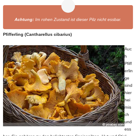
Achtung:
Im rohen Zustand ist dieser Pilz nicht essbar.
Pfifferling (Cantharellus cibarius)
Auc
h
Pfiff
erlin
ge
sind
hier
hei
mis
ch
und
ess