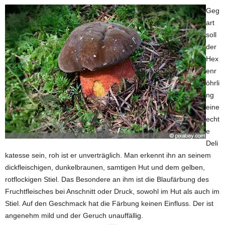
Geg
art
soll
der
Hex
enr
öhrli
ng
eine
echt
e
Deli
katesse sein, roh ist er unverträglich. Man erkennt ihn an seinem
dickfleischigen, dunkelbraunen, samtigen Hut und dem gelben,
rotflockigen Stiel. Das Besondere an ihm ist die Blaufärbung des
Fruchtfleisches bei Anschnitt oder Druck, sowohl im Hut als auch im
Stiel. Auf den Geschmack hat die Färbung keinen Einfluss. Der ist
angenehm mild und der Geruch unauffällig.