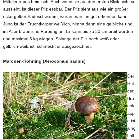
Mitteleuropas heimisch. Auch wenn sie auf den ersten Blick nicht so
aussieht, ist dieser Pilz essbar. Der Pilz sieht aus wie ein großer
ockergelber Badeschwamm, woran man ihn gut erkennen kann.
Jung ist der Fruchtkörper weißlich, nimmt dann eine gelbliche und
im Alter bräunliche Färbung an. Er kann bis zu 30 cm breit werden
und maximal 5 kg wiegen. Solange der Pilz noch weiß oder
gelblich-weiß ist, schmeckt er ausgezeichnet.
Maronen-Röhrling (Xerocomus badius)
Der
Hut
der
Bra
unk
app
e ist
jung
halb