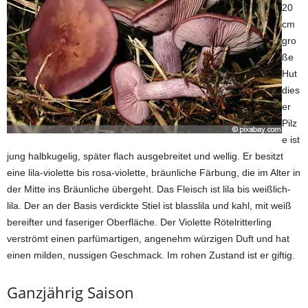
20
cm
gro
ße
Hut
dies
er
Pilz
e ist
jung halbkugelig, später flach ausgebreitet und wellig. Er besitzt
eine lila-violette bis rosa-violette, bräunliche Färbung, die im Alter in
der Mitte ins Bräunliche übergeht. Das Fleisch ist lila bis weißlich-
lila. Der an der Basis verdickte Stiel ist blasslila und kahl, mit weiß
bereifter und faseriger Oberfläche. Der Violette Rötelritterling
verströmt einen parfümartigen, angenehm würzigen Duft und hat
einen milden, nussigen Geschmack. Im rohen Zustand ist er giftig.
Ganzjährig Saison