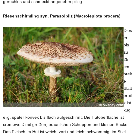
geruchlos und schmeckt angenehm pilzig.
Riesenschirmling syn. Parasolpilz (Macrolepiota procera)
Dies
er
bis
zu
25
cm
breit
e
Blätt
erpil
z ist
kug
elig, später konvex bis flach aufgeschirmt. Die Hutoberfläche ist
cremeweiß mit großen, bräunlichen Schuppen und kleinen Buckel.
Das Fleisch im Hut ist weich, zart und leicht schwammig, im Stiel