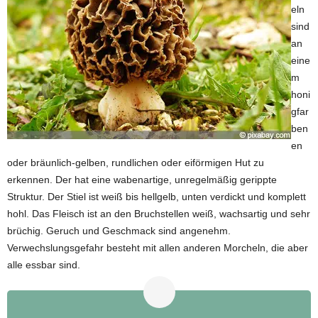
eln
sind
an
eine
m
honi
gfar
ben
en
oder bräunlich-gelben, rundlichen oder eiförmigen Hut zu
erkennen. Der hat eine wabenartige, unregelmäßig gerippte
Struktur. Der Stiel ist weiß bis hellgelb, unten verdickt und komplett
hohl. Das Fleisch ist an den Bruchstellen weiß, wachsartig und sehr
brüchig. Geruch und Geschmack sind angenehm.
Verwechslungsgefahr besteht mit allen anderen Morcheln, die aber
alle essbar sind.