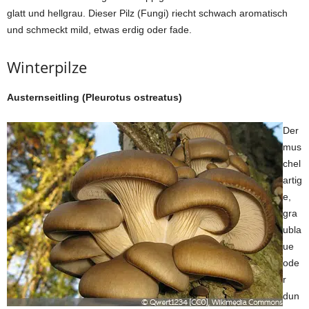
glatt und hellgrau. Dieser Pilz (Fungi) riecht schwach aromatisch
und schmeckt mild, etwas erdig oder fade.
Winterpilze
Austernseitling (Pleurotus ostreatus)
Der
mus
chel
artig
e,
gra
ubla
ue
ode
r
dun