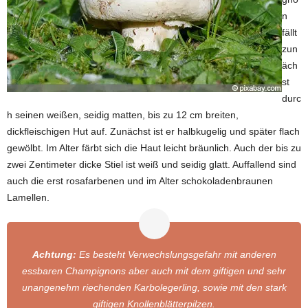
n
fällt
zun
äch
st
durc
h seinen weißen, seidig matten, bis zu 12 cm breiten,
dickfleischigen Hut auf. Zunächst ist er halbkugelig und später flach
gewölbt. Im Alter färbt sich die Haut leicht bräunlich. Auch der bis zu
zwei Zentimeter dicke Stiel ist weiß und seidig glatt. Auffallend sind
auch die erst rosafarbenen und im Alter schokoladenbraunen
Lamellen.
Achtung:
Es besteht Verwechslungsgefahr mit anderen
essbaren Champignons aber auch mit dem giftigen und sehr
unangenehm riechenden Karbolegerling, sowie mit den stark
giftigen Knollenblätterpilzen.