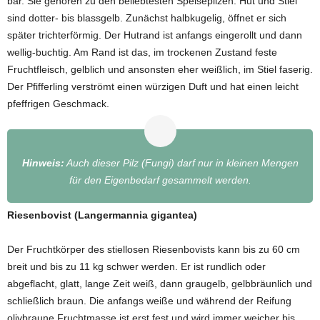
bar. Sie gehören zu den beliebtesten Speisepilzen. Hut und Stiel
sind dotter- bis blassgelb. Zunächst halbkugelig, öffnet er sich
später trichterförmig. Der Hutrand ist anfangs eingerollt und dann
wellig-buchtig. Am Rand ist das, im trockenen Zustand feste
Fruchtfleisch, gelblich und ansonsten eher weißlich, im Stiel faserig.
Der Pfifferling verströmt einen würzigen Duft und hat einen leicht
pfeffrigen Geschmack.
Hinweis:
Auch dieser Pilz (Fungi) darf nur in kleinen Mengen
für den Eigenbedarf gesammelt werden.
Riesenbovist (Langermannia gigantea)
Der Fruchtkörper des stiellosen Riesenbovists kann bis zu 60 cm
breit und bis zu 11 kg schwer werden. Er ist rundlich oder
abgeflacht, glatt, lange Zeit weiß, dann graugelb, gelbbräunlich und
schließlich braun. Die anfangs weiße und während der Reifung
olivbraune Fruchtmasse ist erst fest und wird immer weicher bis