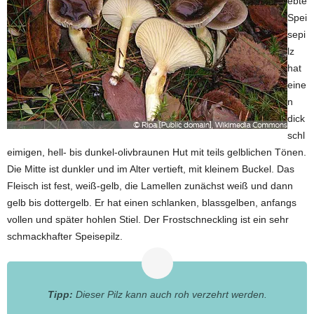
ebte
Spei
sepi
lz
hat
eine
n
dick
schl
eimigen, hell- bis dunkel-olivbraunen Hut mit teils gelblichen Tönen.
Die Mitte ist dunkler und im Alter vertieft, mit kleinem Buckel. Das
Fleisch ist fest, weiß-gelb, die Lamellen zunächst weiß und dann
gelb bis dottergelb. Er hat einen schlanken, blassgelben, anfangs
vollen und später hohlen Stiel. Der Frostschneckling ist ein sehr
schmackhafter Speisepilz.
Tipp:
Dieser Pilz kann auch roh verzehrt werden.