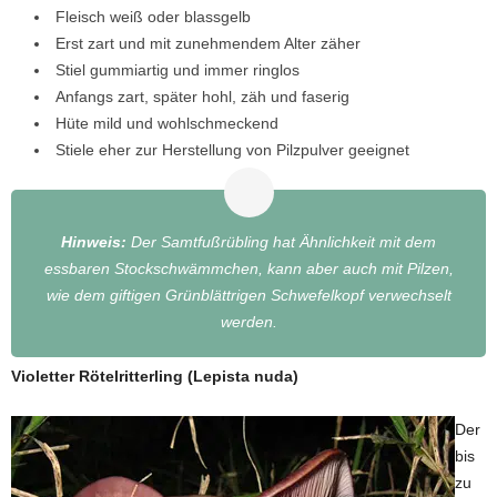
Fleisch weiß oder blassgelb
Erst zart und mit zunehmendem Alter zäher
Stiel gummiartig und immer ringlos
Anfangs zart, später hohl, zäh und faserig
Hüte mild und wohlschmeckend
Stiele eher zur Herstellung von Pilzpulver geeignet
Hinweis:
Der Samtfußrübling hat Ähnlichkeit mit dem
essbaren Stockschwämmchen, kann aber auch mit Pilzen,
wie dem giftigen Grünblättrigen Schwefelkopf verwechselt
werden.
Violetter Rötelritterling (Lepista nuda)
Der
bis
zu