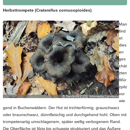
Herbsttrompete (Craterellus cornucopioides)
Man
find
et
dies
en
ges
chät
zten
Wür
zpilz
vor
wie
gend in Buchenwäldern. Der Hut ist trichterförmig, grauschwarz
oder braunschwarz, dünnfleischig und durchgehend hohl. Oben mit
trompetenartig umschlagenem, später wellig verbogenem Rand.
Die Oberfläche ist filzig bis schuppig strukturiert und das Äußere