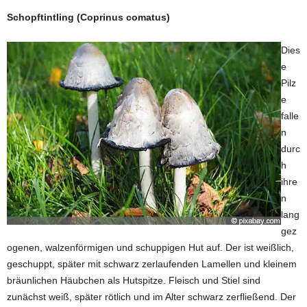
Schopftintling (Coprinus comatus)
Dies
e
Pilz
e
falle
n
durc
h
ihre
n
lang
gez
ogenen, walzenförmigen und schuppigen Hut auf. Der ist weißlich,
geschuppt, später mit schwarz zerlaufenden Lamellen und kleinem
bräunlichen Häubchen als Hutspitze. Fleisch und Stiel sind
zunächst weiß, später rötlich und im Alter schwarz zerfließend. Der