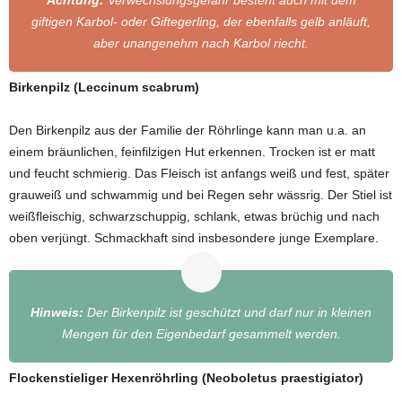
Achtung:
Verwechslungsgefahr besteht auch mit dem
giftigen Karbol- oder Giftegerling, der ebenfalls gelb anläuft,
aber unangenehm nach Karbol riecht.
Birkenpilz (Leccinum scabrum)
Den Birkenpilz aus der Familie der Röhrlinge kann man u.a. an
einem bräunlichen, feinfilzigen Hut erkennen. Trocken ist er matt
und feucht schmierig. Das Fleisch ist anfangs weiß und fest, später
grauweiß und schwammig und bei Regen sehr wässrig. Der Stiel ist
weißfleischig, schwarzschuppig, schlank, etwas brüchig und nach
oben verjüngt. Schmackhaft sind insbesondere junge Exemplare.
Hinweis:
Der Birkenpilz ist geschützt und darf nur in kleinen
Mengen für den Eigenbedarf gesammelt werden.
Flockenstieliger Hexenröhrling (Neoboletus praestigiator)