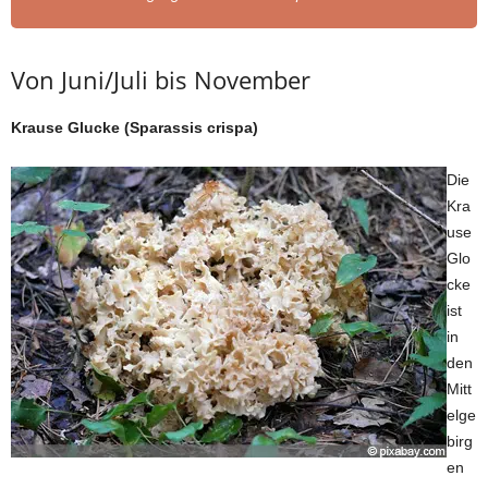
Von Juni/Juli bis November
Krause Glucke (Sparassis crispa)
Die
Kra
use
Glo
cke
ist
in
den
Mitt
elge
birg
en