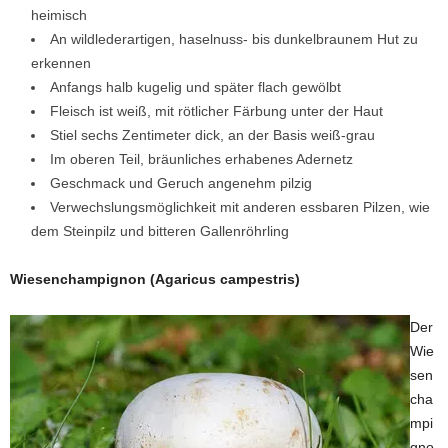
heimisch
An wildlederartigen, haselnuss- bis dunkelbraunem Hut zu
erkennen
Anfangs halb kugelig und später flach gewölbt
Fleisch ist weiß, mit rötlicher Färbung unter der Haut
Stiel sechs Zentimeter dick, an der Basis weiß-grau
Im oberen Teil, bräunliches erhabenes Adernetz
Geschmack und Geruch angenehm pilzig
Verwechslungsmöglichkeit mit anderen essbaren Pilzen, wie
dem Steinpilz und bitteren Gallenröhrling
Wiesenchampignon (Agaricus campestris)
Der
Wie
sen
cha
mpi
gno