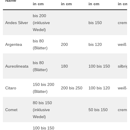
Name
in cm
in cm
in cm
in cm
bis 200
Andes Silver
(inklusive
bis 150
creme
Wedel)
bis 80
Argentea
200
bis 120
weiß
(Blätter)
bis 80
Aureolineata
180
100 bis 150
silbri
(Blätter)
150 bis 200
Citaro
200 bis 250
100 bis 120
weiß-g
(Blätter)
80 bis 150
Comet
(inklusive
50 bis 150
creme
Wedel)
100 bis 150