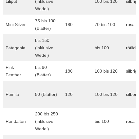
Liliput
(inklusive
100 bis 120
silbrig
Wedel)
75 bis 100
Mini Silver
180
70 bis 100
rosa
(Blätter)
bis 150
Patagonia
(inklusive
bis 100
rötlich
Wedel)
Pink
bis 90
180
100 bis 120
silbrig
Feather
(Blätter)
Pumila
50 (Blätter)
120
100 bis 120
silber
200 bis 250
Rendalteri
(inklusive
bis 100
rosa bi
Wedel)