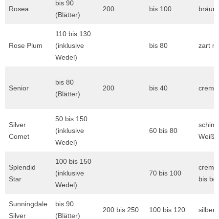
bis 90
Rosea
200
bis 100
bräunl
(Blätter)
110 bis 130
Rose Plum
(inklusive
bis 80
zart r
Wedel)
bis 80
Senior
200
bis 40
creme
(Blätter)
50 bis 150
Silver
schim
(inklusive
60 bis 80
Comet
Weiß
Wedel)
100 bis 150
Splendid
creme
(inklusive
70 bis 100
Star
bis be
Wedel)
Sunningdale
bis 90
200 bis 250
100 bis 120
silber
Silver
(Blätter)