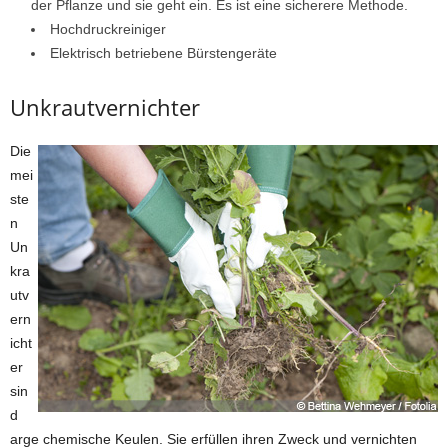
der Pflanze und sie geht ein. Es ist eine sicherere Methode.
Hochdruckreiniger
Elektrisch betriebene Bürstengeräte
Unkrautvernichter
Die
mei
ste
n
Un
kra
utv
ern
icht
er
sin
d
arge chemische Keulen. Sie erfüllen ihren Zweck und vernichten