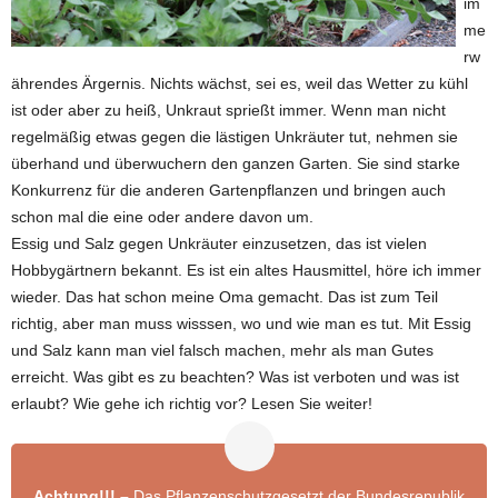
im
me
rw
ährendes Ärgernis. Nichts wächst, sei es, weil das Wetter zu kühl
ist oder aber zu heiß, Unkraut sprießt immer. Wenn man nicht
regelmäßig etwas gegen die lästigen Unkräuter tut, nehmen sie
überhand und überwuchern den ganzen Garten. Sie sind starke
Konkurrenz für die anderen Gartenpflanzen und bringen auch
schon mal die eine oder andere davon um.
Essig und Salz gegen Unkräuter einzusetzen, das ist vielen
Hobbygärtnern bekannt. Es ist ein altes Hausmittel, höre ich immer
wieder. Das hat schon meine Oma gemacht. Das ist zum Teil
richtig, aber man muss wisssen, wo und wie man es tut. Mit Essig
und Salz kann man viel falsch machen, mehr als man Gutes
erreicht. Was gibt es zu beachten? Was ist verboten und was ist
erlaubt? Wie gehe ich richtig vor? Lesen Sie weiter!
Achtung!!! –
Das Pflanzenschutzgesetzt der Bundesrepublik