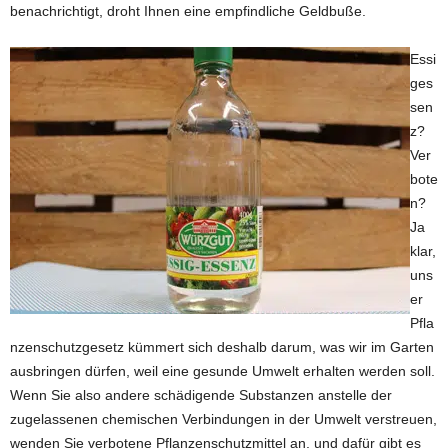
benachrichtigt, droht Ihnen eine empfindliche Geldbuße.
Essi
ges
sen
z?
Ver
bote
n?
Ja
klar,
uns
er
Pfla
nzenschutzgesetz kümmert sich deshalb darum, was wir im Garten
ausbringen dürfen, weil eine gesunde Umwelt erhalten werden soll.
Wenn Sie also andere schädigende Substanzen anstelle der
zugelassenen chemischen Verbindungen in der Umwelt verstreuen,
wenden Sie verbotene Pflanzenschutzmittel an, und dafür gibt es