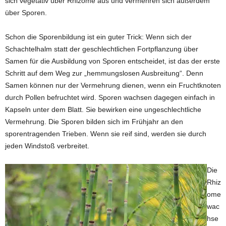
sich vegetativ über Rhizome aus und vermehren sich außerdem
über Sporen.
Schon die Sporenbildung ist ein guter Trick: Wenn sich der
Schachtelhalm statt der geschlechtlichen Fortpflanzung über
Samen für die Ausbildung von Sporen entscheidet, ist das der erste
Schritt auf dem Weg zur „hemmungslosen Ausbreitung“. Denn
Samen können nur der Vermehrung dienen, wenn ein Fruchtknoten
durch Pollen befruchtet wird. Sporen wachsen dagegen einfach in
Kapseln unter dem Blatt. Sie bewirken eine ungeschlechtliche
Vermehrung. Die Sporen bilden sich im Frühjahr an den
sporentragenden Trieben. Wenn sie reif sind, werden sie durch
jeden Windstoß verbreitet.
Die
Rhiz
ome
wac
hse