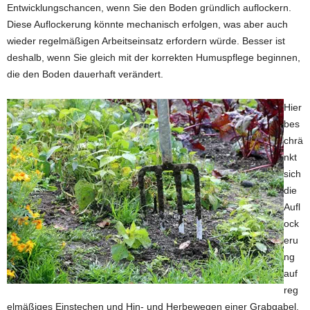
Entwicklungschancen, wenn Sie den Boden gründlich auflockern.
Diese Auflockerung könnte mechanisch erfolgen, was aber auch
wieder regelmäßigen Arbeitseinsatz erfordern würde. Besser ist
deshalb, wenn Sie gleich mit der korrekten Humuspflege beginnen,
die den Boden dauerhaft verändert.
Hier
bes
chrä
nkt
sich
die
Aufl
ock
eru
ng
auf
reg
elmäßiges Einstechen und Hin- und Herbewegen einer Grabgabel,