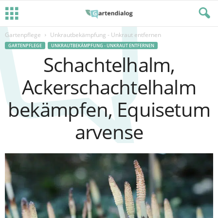
Gartenpflege
Unkrautbekämpfung - Unkraut entfernen
GARTENPFLEGE
UNKRAUTBEKÄMPFUNG - UNKRAUT ENTFERNEN
Schachtelhalm,
Ackerschachtelhalm
bekämpfen, Equisetum
arvense