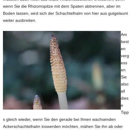
wenn Sie die Rhizomspitze mit dem Spaten abtrennen, aber im
Boden lassen, wird sich der Schachtelhalm von hier aus gutgelaunt
weiter ausbreiten.
Am
best
en
verg
ess
en
Sie
also
all
dies
e
Tipp
s gleich wieder, wenn Sie den gerade bei Ihnen wachsenden
Ackerschachtelhalm loswerden möchten, mähen Sie ihn ab oder