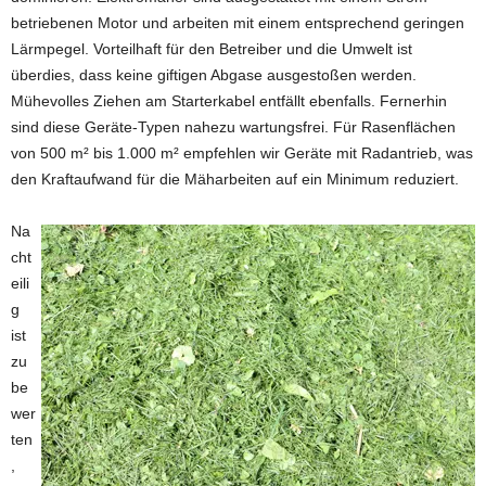
betriebenen Motor und arbeiten mit einem entsprechend geringen
Lärmpegel. Vorteilhaft für den Betreiber und die Umwelt ist
überdies, dass keine giftigen Abgase ausgestoßen werden.
Mühevolles Ziehen am Starterkabel entfällt ebenfalls. Fernerhin
sind diese Geräte-Typen nahezu wartungsfrei. Für Rasenflächen
von 500 m² bis 1.000 m² empfehlen wir Geräte mit Radantrieb, was
den Kraftaufwand für die Mäharbeiten auf ein Minimum reduziert.
Na
cht
eili
g
ist
zu
be
wer
ten
,