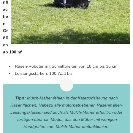
nfl
äc
he
n-
Gr
öß
en
ab 100 m²
Rasen-Roboter mit Schnittbreiten von 18 cm bis 36 cm
Leistungsstärken: 100 Watt bis
Tipp:
Mulch-Mäher fehlen in der Kategorisierung nach
Rasenflächen. Nahezu alle motorbetriebenen Rasenmäher-
Leistungsklassen sind auch als Mulch-Mäher erhältlich oder
verfügen über ein Modul, das den Mäher mit wenigen
Handgriffen zum Mulch-Mäher umfunktioniert.