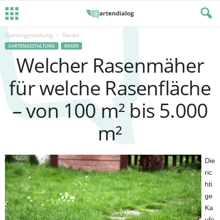
Gartengestaltung
Rasen
GARTENGESTALTUNG
RASEN
Welcher Rasenmäher
für welche Rasenfläche
– von 100 m² bis 5.000
m²
Die
ric
hti
ge
Ka
ufe