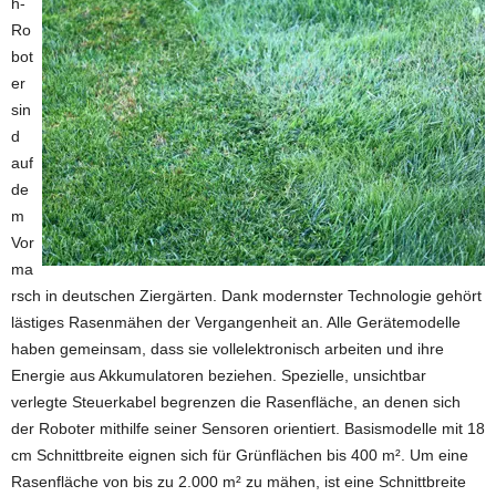
h-
Ro
bot
er
sin
d
auf
de
m
Vor
ma
rsch in deutschen Ziergärten. Dank modernster Technologie gehört
lästiges Rasenmähen der Vergangenheit an. Alle Gerätemodelle
haben gemeinsam, dass sie vollelektronisch arbeiten und ihre
Energie aus Akkumulatoren beziehen. Spezielle, unsichtbar
verlegte Steuerkabel begrenzen die Rasenfläche, an denen sich
der Roboter mithilfe seiner Sensoren orientiert. Basismodelle mit 18
cm Schnittbreite eignen sich für Grünflächen bis 400 m². Um eine
Rasenfläche von bis zu 2.000 m² zu mähen, ist eine Schnittbreite