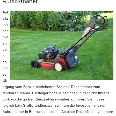
Aufsitzmäher
Auf
sitz
mä
her
bild
en
de
n
na
htlo
sen
Üb
ergang vom Benzin-betriebenen Schiebe-Rasenmäher zum
fahrbaren Mäher. Einsteigermodelle beginnen in der Schnittbreite
dort, wo die großen Benzin-Rasenmäher aufhören. Sie müssen
folglich kein Großgrundbesitzer sein, um die Investition in einen
Aufsitzmäher in Betracht zu ziehen. Ab einer Rasenfläche von mehr