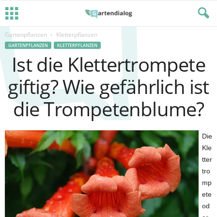
Gartenpflanzen
Kletterpflanzen
GARTENPFLANZEN
KLETTERPFLANZEN
Ist die Klettertrompete
giftig? Wie gefährlich ist
die Trompetenblume?
Die
Kle
tter
tro
mp
ete
od