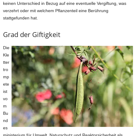
keinen Unterschied in Bezug auf eine eventuelle Vergiftung, was
verzehrt oder mit welchem Pflanzenteil eine Berührung
stattgefunden hat.
Grad der Giftigkeit
Die
Kle
tter
tro
mp
ete
ist
vo
m
Bu
nd
es
ministerium für Umwelt, Naturschutz und Reaktorsicherheit als