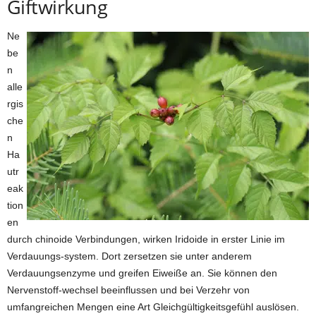
Giftwirkung
Ne
be
n
alle
rgis
che
n
Ha
utr
eak
tion
en
durch chinoide Verbindungen, wirken Iridoide in erster Linie im
Verdauungs-system. Dort zersetzen sie unter anderem
Verdauungsenzyme und greifen Eiweiße an. Sie können den
Nervenstoff-wechsel beeinflussen und bei Verzehr von
umfangreichen Mengen eine Art Gleichgültigkeitsgefühl auslösen.