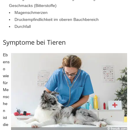
Geschmacks (Bitterstoffe)
Magenschmerzen
Druckempfindlichkeit im oberen Bauchbereich
Durchfall
Symptome bei Tieren
Eb
ens
o
wie
für
Me
nsc
he
n
ist
die