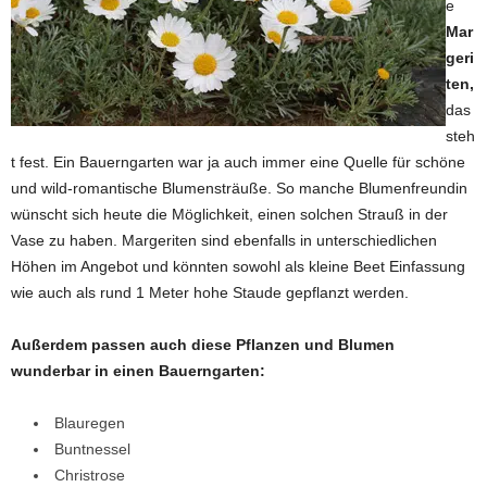
e
Mar
geri
ten,
das
steh
t fest. Ein Bauerngarten war ja auch immer eine Quelle für schöne
und wild-romantische Blumensträuße. So manche Blumenfreundin
wünscht sich heute die Möglichkeit, einen solchen Strauß in der
Vase zu haben. Margeriten sind ebenfalls in unterschiedlichen
Höhen im Angebot und könnten sowohl als kleine Beet Einfassung
wie auch als rund 1 Meter hohe Staude gepflanzt werden.
Außerdem passen auch diese Pflanzen und Blumen
wunderbar in einen Bauerngarten:
Blauregen
Buntnessel
Christrose