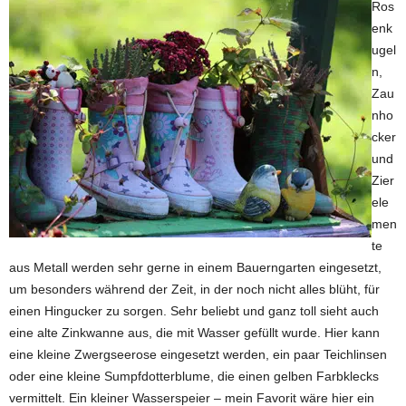
Ros
enk
ugel
n,
Zau
nho
cker
und
Zier
ele
men
te
aus Metall werden sehr gerne in einem Bauerngarten eingesetzt,
um besonders während der Zeit, in der noch nicht alles blüht, für
einen Hingucker zu sorgen. Sehr beliebt und ganz toll sieht auch
eine alte Zinkwanne aus, die mit Wasser gefüllt wurde. Hier kann
eine kleine Zwergseerose eingesetzt werden, ein paar Teichlinsen
oder eine kleine Sumpfdotterblume, die einen gelben Farbklecks
vermittelt. Ein kleiner Wasserspeier – mein Favorit wäre hier ein