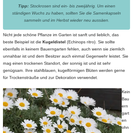
Tipp:
Stockrosen sind ein- bis zweijährig. Um einen
ständigen Wuchs zu haben, sollten Sie die Samenkapseln
sammeln und im Herbst wieder neu aussäen.
Nicht jede schöne Pflanze im Garten ist sanft und lieblich, das
beste Beispiel ist die
Kugeldistel
(Echinops ritro). Sie sollte
ebenfalls in keinem Bauerngarten fehlen, auch wenn sie ziemlich
unnahbar ist und dem Besitzer auch einmal Gegenwehr leistet. Sie
mag einen trockenen Standort, der sonnig ist und ist sehr
genügsam. Ihre stahlblauen, kugelförmigen Blüten werden gerne
für Trockensträuße und zur Dekoration verwendet.
Kein
Bau
ern
gart
en
ohn