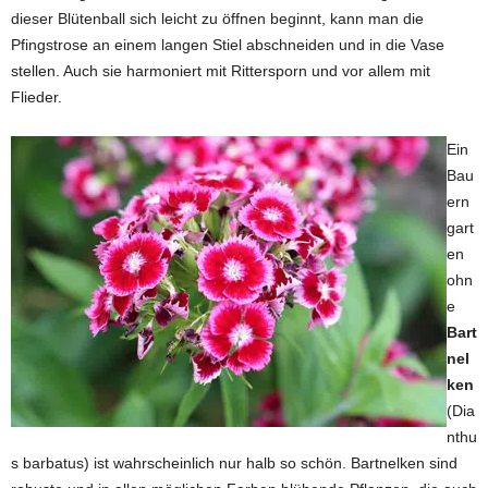
dieser Blütenball sich leicht zu öffnen beginnt, kann man die
Pfingstrose an einem langen Stiel abschneiden und in die Vase
stellen. Auch sie harmoniert mit Rittersporn und vor allem mit
Flieder.
Ein
Bau
ern
gart
en
ohn
e
Bart
nel
ken
(Dia
nthu
s barbatus) ist wahrscheinlich nur halb so schön. Bartnelken sind