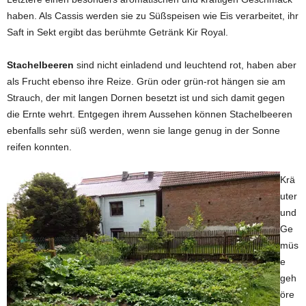
haben. Als Cassis werden sie zu Süßspeisen wie Eis verarbeitet, ihr
Saft in Sekt ergibt das berühmte Getränk Kir Royal.
Stachelbeeren
sind nicht einladend und leuchtend rot, haben aber
als Frucht ebenso ihre Reize. Grün oder grün-rot hängen sie am
Strauch, der mit langen Dornen besetzt ist und sich damit gegen
die Ernte wehrt. Entgegen ihrem Aussehen können Stachelbeeren
ebenfalls sehr süß werden, wenn sie lange genug in der Sonne
reifen konnten.
Krä
uter
und
Ge
müs
e
geh
öre