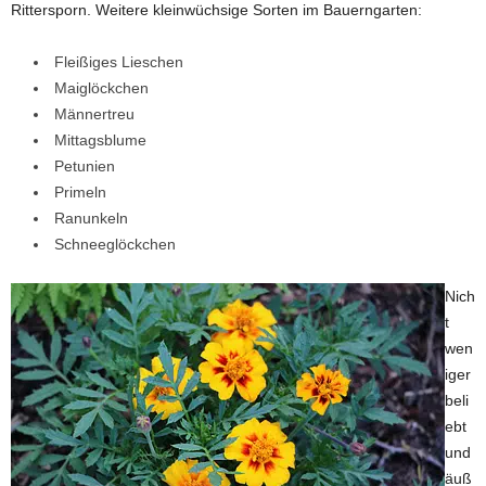
Rittersporn. Weitere kleinwüchsige Sorten im Bauerngarten:
Fleißiges Lieschen
Maiglöckchen
Männertreu
Mittagsblume
Petunien
Primeln
Ranunkeln
Schneeglöckchen
Nich
t
wen
iger
beli
ebt
und
äuß